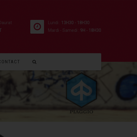
 Daurat
Lundi :
13H30 - 18H30
T
Mardi - Samedi :
9H - 18H30
CONTACT