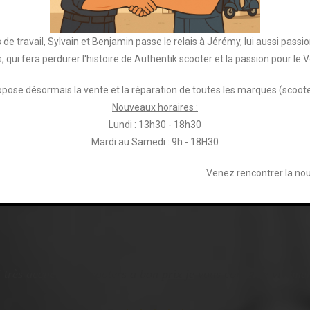
Jérémy Vanmoe, lui aussi passionné de deux-roues, qui
fera perdurer notre histoire et notre passion pour la
marque Vespa.
de travail, Sylvain et Benjamin passe le relais à Jérémy, lui aussi pass
, qui fera perdurer l'histoire de Authentik scooter et la passion pour le 
Authentik propose désormais la vente et la réparation
de toutes les marques (scooters et motos).
opose désormais la vente et la réparation de toutes les marques (scoote
Nouveaux horaires :
Lundi : 13h30 - 18h30
Voir Plus
Mardi au Samedi : 9h - 18H30
Venez rencontrer la nouv
très accueillant scooters a bon prix je vous conseille viveme