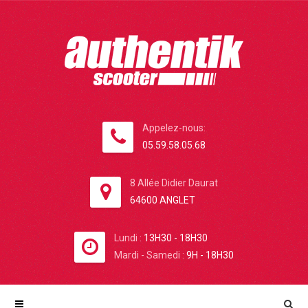
Appelez-nous:
05.59.58.05.68
8 Allée Didier Daurat
64600 ANGLET
Lundi :
13H30 - 18H30
Mardi - Samedi :
9H - 18H30
VOUS ÊTES ICI
HOME
→
LE GARAGE
→