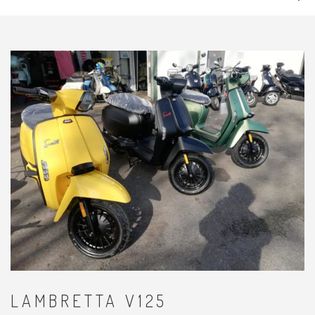
VOUS ÊTES ICI
HOME
→
2022
LAMBRETTA V125