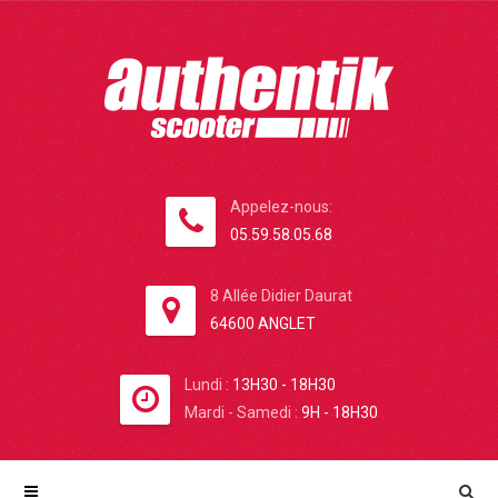
Appelez-nous:
05.59.58.05.68
8 Allée Didier Daurat
64600 ANGLET
Lundi :
13H30 - 18H30
Mardi - Samedi :
9H - 18H30
VOUS ÊTES ICI
HOME
→
2022
→
FÉVRIER
→
18