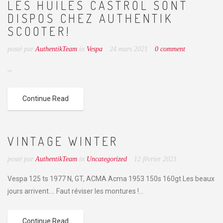
LES HUILES CASTROL SONT
DISPOS CHEZ AUTHENTIK
SCOOTER!
posté par
AuthentikTeam
in
Vespa
24 mars 2021
0 comment
...
Continue Read
VINTAGE WINTER
posté par
AuthentikTeam
in
Uncategorized
12 février 2021
Vespa 125 ts 1977 N, GT, ACMA Acma 1953 150s 160gt Les beaux
jours arrivent.... Faut réviser les montures !...
Continue Read