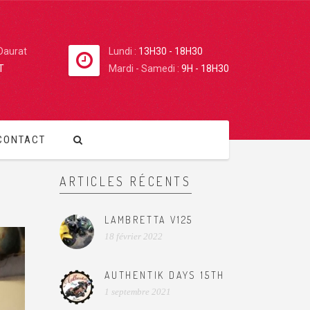
 Daurat
Lundi :
13H30 - 18H30
T
Mardi - Samedi :
9H - 18H30
CONTACT
ARTICLES RÉCENTS
LAMBRETTA V125
18 février 2022
AUTHENTIK DAYS 15TH
1 septembre 2021