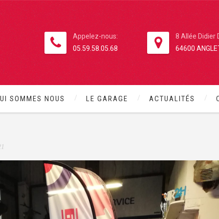
Appelez-nous:
8 Allée Didier
05.59.58.05.68
64600 ANGLE
R
→
12
→
VINTAGE WINTER
UI SOMMES NOUS
LE GARAGE
ACTUALITÉS
21