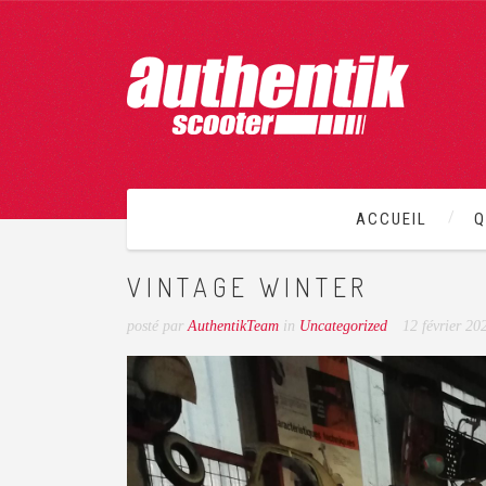
VOUS ÊTES ICI
HOME
→
2021
→
FÉVRIE
ACCUEIL
Q
VINTAGE WINTER
posté par
AuthentikTeam
in
Uncategorized
12 février 20