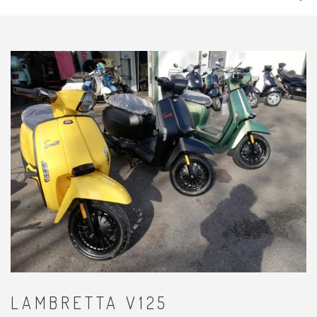
VOUS ÊTES ICI
HOME
→
2022
→
FÉVRIER
LAMBRETTA V125